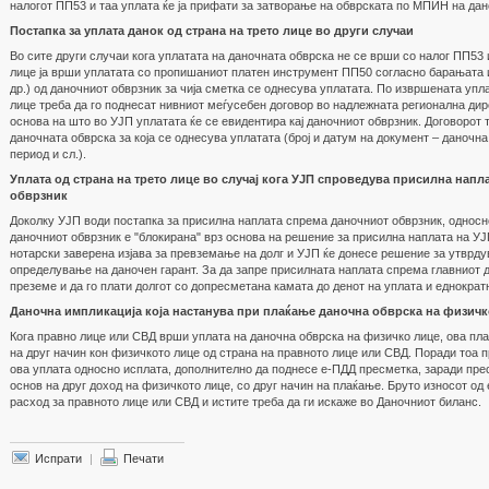
налогот ПП53 и таа уплата ќе ја прифати за затворање на обврската по МПИН на дан
Постапка за уплата данок од страна на трето лице во други случаи
Во сите други случаи кога уплатата на даночната обврска не се врши со налог ПП53 
лице ја врши уплатата со пропишаниот платен инструмент ПП50 согласно барањата и
др.) од даночниот обврзник за чија сметка се однесува уплатата. По извршената упл
лице треба да го поднесат нивниот меѓусебен договор во надлежната регионална дир
основа на што во УЈП уплатата ќе се евидентира кај даночниот обврзник. Договорот 
даночната обврска за која се однесува уплатата (број и датум на документ – даночн
период и сл.).
Уплата од страна на трето лице во случај кога УЈП спроведува присилна напла
обврзник
Доколку УЈП води постапка за присилна наплата спрема даночниот обврзник, односн
даночниот обврзник е "блокирана" врз основа на решение за присилна наплата на УЈ
нотарски заверена изјава за превземање на долг и УЈП ќе донесе решение за утврду
определување на даночен гарант. За да запре присилната наплата спрема главниот д
преземе и да го плати долгот со допресметана камата до денот на уплата и еднократ
Даночна импликација која настанува при плаќање даночна обврска на физичк
Кога правно лице или СВД врши уплата на даночна обврска на физичко лице, ова пла
на друг начин кон физичкото лице од страна на правното лице или СВД. Поради тоа 
ова уплата односно исплата, дополнително да поднесе е-ПДД пресметка, заради пр
основ на друг доход на физичкото лице, со друг начин на плаќање. Бруто износот од
расход за правното лице или СВД и истите треба да ги искаже во Даночниот биланс.
Испрати
|
Печати