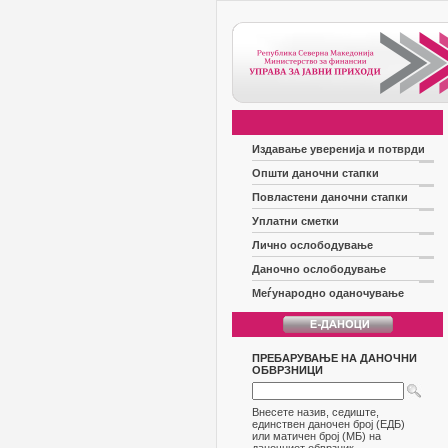
Издавање уверенија и потврди
Општи даночни стапки
Повластени даночни стапки
Уплатни сметки
Лично ослободување
Даночно ослободување
Меѓународно оданочување
ПРЕБАРУВАЊЕ НА ДАНОЧНИ
ОБВРЗНИЦИ
Внесете назив, седиште,
единствен даночен број (ЕДБ)
или матичен број (МБ) на