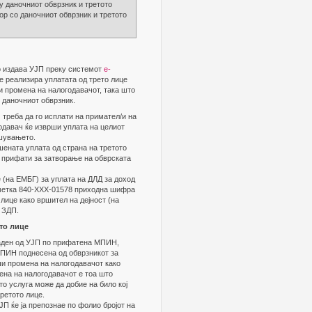
у даночниот обврзник и третото
ор со даночниот обврзник и третото
го издава УЈП преку системот
е-
е реализира уплатата од трето лице
 промена на налогодавачот, така што
 даночниот обврзник.
 треба да го исплати на примател/и на
годавач ќе изврши уплата на целиот
ршувањето.
шената уплата од страна на третото
а прифати за затворање на обврската
 (на ЕМБГ) за уплата на ДЛД за доход
сметка 840-ХХХ-01578 приходна шифра
лице како вршител на дејност (на
д ЗДП.
ето лице
даден од УЈП по прифатена МПИН,
МПИН поднесена од обврзникот за
ши промена на налогодавачот како
ена на налогодавачот е тоа што
о услуга може да добие на било кој
ретото лице.
П ќе ја препознае по фолио бројот на