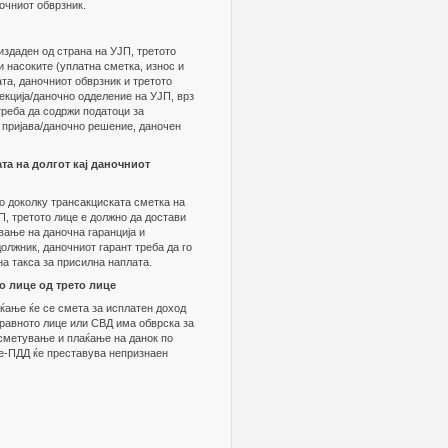
очниот обврзник.
издаден од страна на УЈП, третото
 насоките (уплатна сметка, износ и
ата, даночниот обврзник и третото
екција/даночно одделение на УЈП, врз
треба да содржи податоци за
а пријава/даночно решение, даночен
та на долгот кај даночниот
о доколку трансакциската сметка на
П, третото лице е должно да достави
вање на даночна гаранција и
олжник, даночниот гарант треба да го
на такса за присилна наплата.
о лице од трето лице
ќање ќе се смета за исплатен доход
правното лице или СВД има обврска за
есметување и плаќање на данок по
 е-ПДД ќе преставува непризнаен