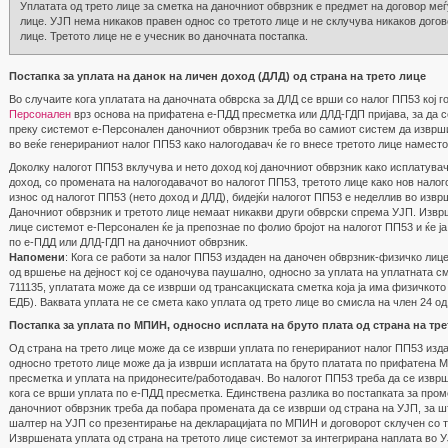
Уплатата од трето лице за сметка на даночниот обврзник е предмет на договор меѓ
лице. УЈП нема никаков правен однос со третото лице и не склучува никаков догов
лице. Третото лице не е учесник во даночната постапка.
Постапка за уплата на данок на личен доход (ДЛД) од страна на трето лице
Во случаите кога уплатата на даночната обврска за ДЛД се врши со налог ПП53 кој 
Персонален
врз основа на прифатена е-ПДД пресметка или ДЛД-ГДП пријава, за да с
преку системот е-Персонален даночниот обврзник треба во самиот систем да изврши
во веќе генерираниот налог ПП53 како налогодавач ќе го внесе третото лице наместо
Доколку налогот ПП53 вклучува и нето доход кој даночниот обврзник како исплатувач
доход, со промената на налогодавачот во налогот ПП53, третото лице како нов нало
износ од налогот ПП53 (нето доход и ДЛД), бидејќи налогот ПП53 е неделлив во изв
Даночниот обврзник и третото лице немаат никакви други обврски спрема УЈП. Извр
лице системот е-Персонален ќе ја препознае по фолио бројот на налогот ПП53 и ќе ј
по е-ПДД или ДЛД-ГДП на даночниот обврзник.
Напомени
: Кога се работи за налог ПП53 издаден на даночен обврзник-физичко лице
од вршење на дејност кој се оданочува паушално, односно за уплата на уплатната 
711135, уплатата може да се изврши од трансакциската сметка која ја има физичкото 
ЕДБ). Ваквата уплата не се смета како уплата од трето лице во смисла на член 24 о
Постапка за уплата по МПИН, односно исплата на бруто плата од страна на тр
Од страна на трето лице може да се изврши уплата по генерираниот налог ПП53 из
односно третото лице може да ја изврши исплатата на бруто платата по прифатена 
пресметка и уплата на придонесите/работодавач. Во налогот ПП53 треба да се извр
кога се врши уплата по е-ПДД пресметка. Единствена разлика во постапката за пром
даночниот обврзник треба да побара промената да се изврши од страна на УЈП, за шт
шалтер на УЈП со презентирање на декларацијата по МПИН и договорот склучен со т
Извршената уплата од страна на третото лице системот за интегрирана наплата во УЈ