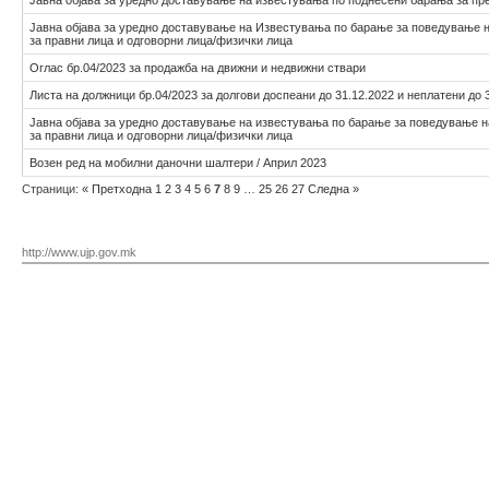
Јавна објава за уредно доставување на известувања по поднесени барања за пр
Јавна објава за уредно доставување на Известувања по барање за поведување 
за правни лица и одговорни лица/физички лица
Оглас бр.04/2023 за продажба на движни и недвижни ствари
Листа на должници бр.04/2023 за долгови доспеани до 31.12.2022 и неплатени до 
Јавна објава за уредно доставување на известувања по барање за поведување 
за правни лица и одговорни лица/физички лица
Возен ред на мобилни даночни шалтери / Април 2023
Страници:
«
Претходна
1
2
3
4
5
6
7
8
9
…
25
26
27
Следна
»
http://www.ujp.gov.mk