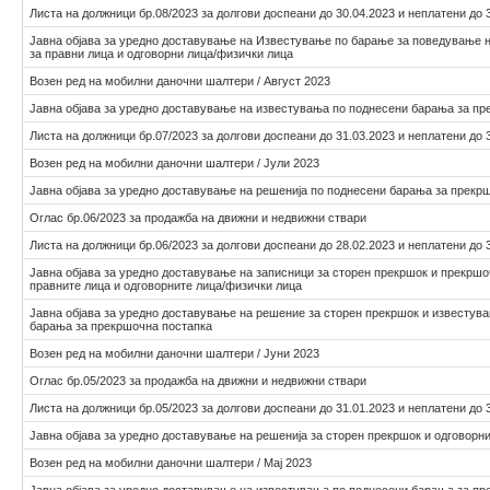
Листа на должници бр.08/2023 за долгови доспеани до 30.04.2023 и неплатени до 
Јавна објава за уредно доставување на Известување по барање за поведување 
за правни лица и одговорни лица/физички лица
Возен ред на мобилни даночни шалтери / Август 2023
Јавна објава за уредно доставување на известувања по поднесени барања за пр
Листа на должници бр.07/2023 за долгови доспеани до 31.03.2023 и неплатени до 
Возен ред на мобилни даночни шалтери / Јули 2023
Јавна објава за уредно доставување на решенија по поднесени барања за прекр
Оглас бр.06/2023 за продажба на движни и недвижни ствари
Листа на должници бр.06/2023 за долгови доспеани до 28.02.2023 и неплатени до 
Јавна објава за уредно доставување на записници за сторен прекршок и прекршо
правните лица и одговорните лица/физички лица
Јавна објава за уредно доставување на решение за сторен прекршок и известув
барања за прекршочна постапка
Возен ред на мобилни даночни шалтери / Јуни 2023
Оглас бр.05/2023 за продажба на движни и недвижни ствари
Листа на должници бр.05/2023 за долгови доспеани до 31.01.2023 и неплатени до 
Јавна објава за уредно доставување на решенија за сторен прекршок и одговорн
Возен ред на мобилни даночни шалтери / Мај 2023