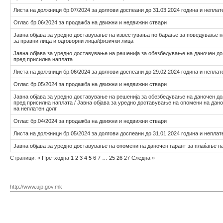
Листа на должници бр.07/2024 за долгови доспеани до 31.03.2024 година и неплат
Оглас бр.06/2024 за продажба на движни и недвижни ствари
Јавна објава за уредно доставување на известувања по барање за поведување 
за правни лица и одговорни лица/физички лица
Јавна објава за уредно доставување на решенија за обезбедување на даночен до
пред присилна наплата
Листа на должници бр.06/2024 за долгови доспеани до 29.02.2024 година и неплат
Оглас бр.05/2024 за продажба на движни и недвижни ствари
Јавна објава за уредно доставување на решенија за обезбедување на даночен до
пред присилна наплата / Јавна објава за уредно доставување на опомени на дан
на неплатен долг
Оглас бр.04/2024 за продажба на движни и недвижни ствари
Листа на должници бр.05/2024 за долгови доспеани до 31.01.2024 година и неплат
Јавна објава за уредно доставување на опомени на даночен гарант за плаќање н
Страници:
«
Претходна
1
2
3
4
5
6
7
…
25
26
27
Следна
»
http://www.ujp.gov.mk