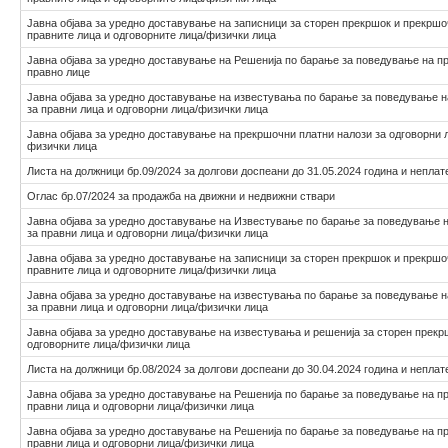
Јавна објава за уредно доставување на записници за сторен прекршок и прекршо
правните лица и одговорните лица/физички лица
Јавна објава за уредно доставување на Решенија по барање за поведување на п
правнo лицe
Јавна објава за уредно доставување на известувања по барање за поведување 
за правни лица и одговорни лица/физички лица
Јавна објава за уредно доставување на прекршочни платни налози за одговорни л
физички лица
Листа на должници бр.09/2024 за долгови доспеани до 31.05.2024 година и неплат
Оглас бр.07/2024 за продажба на движни и недвижни ствари
Јавна објава за уредно доставување на Известување по барање за поведување 
за правни лица и одговорни лица/физички лица
Јавна објава за уредно доставување на записници за сторен прекршок и прекршо
правните лица и одговорните лица/физички лица
Јавна објава за уредно доставување на известувања по барање за поведување 
за правни лица и одговорни лица/физички лица
Јавна објава за уредно доставување на известувања и решенија за сторен прекр
одговорните лица/физички лица
Листа на должници бр.08/2024 за долгови доспеани до 30.04.2024 година и неплат
Јавна објава за уредно доставување на Решенија по барање за поведување на п
правни лица и одговорни лица/физички лица
Јавна објава за уредно доставување на Решенија по барање за поведување на п
правни лица и одговорни лица/физички лица