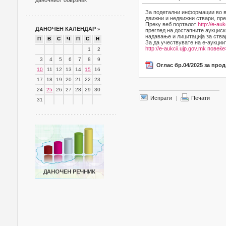
даночниот обврзник
За подетални информации во в
движни и недвижни ствари, пре
Преку веб порталот
http://e-auk
ДАНОЧЕН КАЛЕНДАР
»
преглед на достапните аукциск
надавање и лицитација за ства
П
В
С
Ч
П
С
Н
За да учествувате на е-аукции
http://e-aukcii.ujp.gov.mk
повеќе
1
2
3
4
5
6
7
8
9
Оглас бр.04/2025 за про
10
11
12
13
14
15
16
17
18
19
20
21
22
23
24
25
26
27
28
29
30
Испрати
|
Печати
31