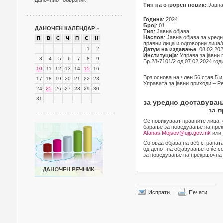
даночниот обврзник
Тип на отворен повик:
Јавна
Година
: 2024
Број
: 01
ДАНОЧЕН КАЛЕНДАР
»
Тип
: Јавна објава
Наслов
: Јавна објава за уре
П
В
С
Ч
П
С
Н
правни лица и одговорни лица
1
2
Датум на издавање
: 08.02.20
Институција
: Управа за јавни
3
4
5
6
7
8
9
Бр.28-7101/2 од 07.02.2024 год
10
11
12
13
14
15
16
Врз основа на член 56 став 5 и
17
18
19
20
21
22
23
Управата за јавни приходи – Ре
24
25
26
27
28
29
30
31
за уредно доставувањ
за 
Се повикуваат правните лица, 
барање за поведување на прек
Atanas.Mojsov@ujp.gov.mk
или 
Со оваа објава на веб странат
од денот на објавувањето ќе с
за поведување на прекршочна п
Испрати
|
Печати