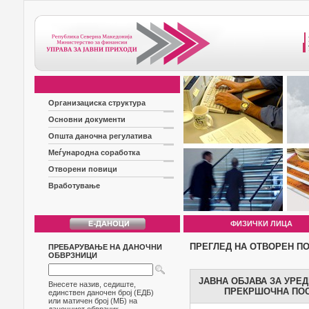
Организациска структура
Основни документи
Општа даночна регулатива
Меѓународна соработка
Отворени повици
Вработување
ФИЗИЧКИ ЛИЦА
ПРЕГЛЕД НА ОТВОРЕН П
ПРЕБАРУВАЊЕ НА ДАНОЧНИ
ОБВРЗНИЦИ
ЈАВНА ОБЈАВА ЗА УРЕ
Внесете назив, седиште,
ПРЕКРШОЧНА ПОС
единствен даночен број (ЕДБ)
или матичен број (МБ) на