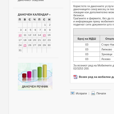
даночниот обврзник
Користете ги даночните услуг
даночниците секој месец ги по
локации кои дополнително можа
ДАНОЧЕН КАЛЕНДАР
»
бизниси.
Граѓаните и фирмите, без да г
П
В
С
Ч
П
С
Н
и информации преку мобилните 
подигнат сите документи што г
1
2
3
4
5
6
7
8
9
10
11
12
13
14
15
16
Број на МДШ
Општи
17
18
19
20
21
22
23
03
Старо На
24
25
26
27
28
29
30
03
Липково
31
03
Зрновци
03
Лозово
За возниот ред на Мобилните 
02/3253 200.
Возен ред на мобилни да
Испрати
|
Печати