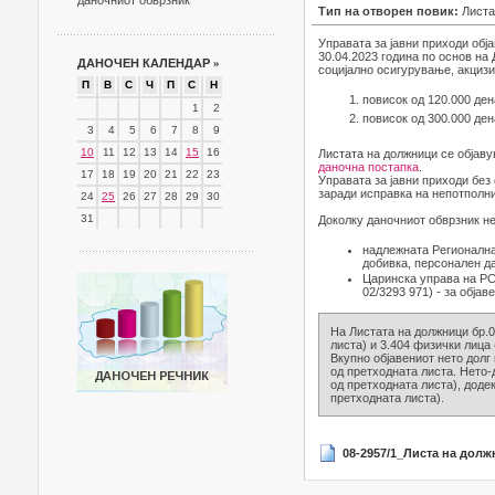
даночниот обврзник
Тип на отворен повик:
Листа
Управата за јавни приходи обј
30.04.2023 година по основ на
ДАНОЧЕН КАЛЕНДАР
»
социјално осигурување, акцизи 
П
В
С
Ч
П
С
Н
повисок од 120.000 ден
1
2
повисок од 300.000 ден
3
4
5
6
7
8
9
10
11
12
13
14
15
16
Листата на должници се објаву
даночна постапка
.
17
18
19
20
21
22
23
Управата за јавни приходи без
заради исправка на непотполни
24
25
26
27
28
29
30
31
Доколку даночниот обврзник не
надлежната Регионална
добивка, персонален д
Царинска управа на РСМ
02/3293 971) - за објав
На Листата на должници бр.0
листа) и 3.404 физички лица 
Вкупно објавениот нето долг 
од претходната листа. Нето-
од претходната листа), доде
претходната листа).
08-2957/1_Листа на долж