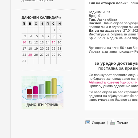
даночниот обврзник
Тип на отворен повик:
Јавна
Година
: 2023
Број
: 01
ДАНОЧЕН КАЛЕНДАР
»
Тип
: Јавна објава
Наслов
: Јавна објава за уре
П
В
С
Ч
П
С
Н
правни лица и одговорни лица
1
2
Датум на издавање
: 27.04.20
Институција
: Управа за јавни
3
4
5
6
7
8
9
Бр.2922-2/16 од 26.04.2023 год
10
11
12
13
14
15
16
Врз основа на член 56 став 5 и
17
18
19
20
21
22
23
Управата за јавни приходи – Р
24
25
26
27
28
29
30
31
за уредно доставу
постапка за прав
Се повикуваат правните лица, 
по барање за поведување на п
Aleksandra.Kuzeva@ujp.gov.mk
Прилеп/Даночо одделение Кава
Со оваа објава на веб странат
од денот на објавувањето ќе с
известувања по барање за пов
Испрати
|
Печати