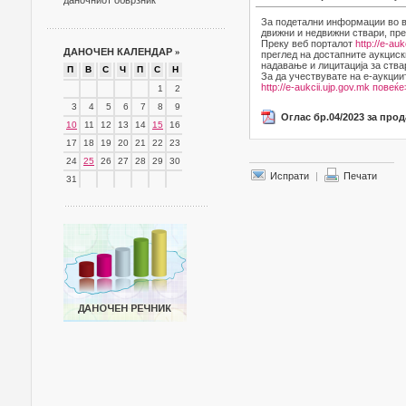
даночниот обврзник
За подетални информации во в
движни и недвижни ствари, пре
Преку веб порталот
http://e-auk
ДАНОЧЕН КАЛЕНДАР
»
преглед на достапните аукциск
надавање и лицитација за ства
П
В
С
Ч
П
С
Н
За да учествувате на е-аукции
http://e-aukcii.ujp.gov.mk
повеќе
1
2
3
4
5
6
7
8
9
Оглас бр.04/2023 за про
10
11
12
13
14
15
16
17
18
19
20
21
22
23
24
25
26
27
28
29
30
Испрати
|
Печати
31