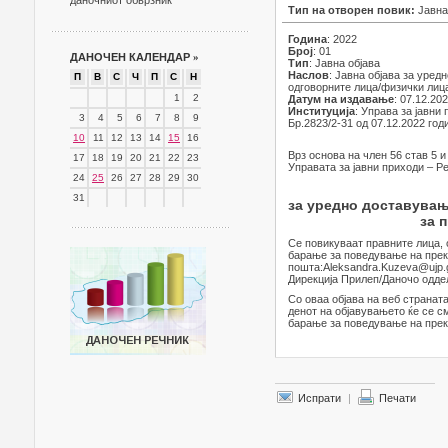
даночниот обврзник
Тип на отворен повик:
Јавна
Година
: 2022
Број
: 01
ДАНОЧЕН КАЛЕНДАР
»
Тип
: Јавна објава
Наслов
: Јавна објава за уре
П
В
С
Ч
П
С
Н
одговорните лица/физички лиц
1
2
Датум на издавање
: 07.12.20
Институција
: Управа за јавни
3
4
5
6
7
8
9
Бр.2823/2-31 од 07.12.2022 год
10
11
12
13
14
15
16
Врз основа на член 56 став 5 и
17
18
19
20
21
22
23
Управата за јавни приходи – Р
24
25
26
27
28
29
30
31
за уредно доставувањ
за 
Се повикуваат правните лица, 
барање за поведување на прек
пошта:Aleksandra.Kuzeva@ujp.g
Дирекција Прилеп/Даночо одде
Со оваа објава на веб страната
денот на објавувањето ќе се с
барање за поведување на прек
Испрати
|
Печати