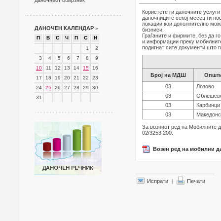
даночниот обврзник
Користете ги даночните услуг
даночниците секој месец ги по
локации кои дополнително можа
ДАНОЧЕН КАЛЕНДАР
»
бизниси.
Граѓаните и фирмите, без да г
П
В
С
Ч
П
С
Н
и информации преку мобилните 
подигнат сите документи што г
1
2
3
4
5
6
7
8
9
10
11
12
13
14
15
16
Број на МДШ
Општи
17
18
19
20
21
22
23
03
Лозово
24
25
26
27
28
29
30
03
Облешев
31
03
Карбинци
03
Македонс
За возниот ред на Мобилните 
02/3253 200.
Возен ред на мобилни да
Испрати
|
Печати