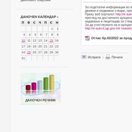
даночниот обврзник
За подетални информации во в
движни и недвижни ствари, пре
Преку веб порталот
http://e-auk
ДАНОЧЕН КАЛЕНДАР
»
преглед на достапните аукциск
надавање и лицитација за ства
П
В
С
Ч
П
С
Н
За да учествувате на е-аукции
http://e-aukcii.ujp.gov.mk
повеќе
1
2
3
4
5
6
7
8
9
Оглас бр.02/2022 за про
10
11
12
13
14
15
16
17
18
19
20
21
22
23
24
25
26
27
28
29
30
Испрати
|
Печати
31