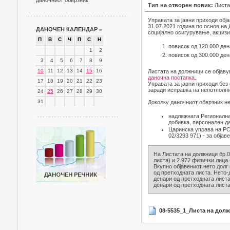
даночниот обврзник
Тип на отворен повик:
Листа
Управата за јавни приходи обј
31.07.2021 година по основ на
ДАНОЧЕН КАЛЕНДАР
»
социјално осигурување, акцизи 
П
В
С
Ч
П
С
Н
повисок од 120.000 ден
1
2
повисок од 300.000 ден
3
4
5
6
7
8
9
10
11
12
13
14
15
16
Листата на должници се објаву
даночна постапка
.
17
18
19
20
21
22
23
Управата за јавни приходи без
заради исправка на непотполни
24
25
26
27
28
29
30
31
Доколку даночниот обврзник не
надлежната Регионална
добивка, персонален д
Царинска управа на РСМ
02/3293 971) - за објав
На Листата на должници бр.0
листа) и 2.972 физички лица 
Вкупно објавениот нето долг 
од претходната листа. Нето-
денари од претходната листа)
денари од претходната листа
08-5535_1_Листа на долж