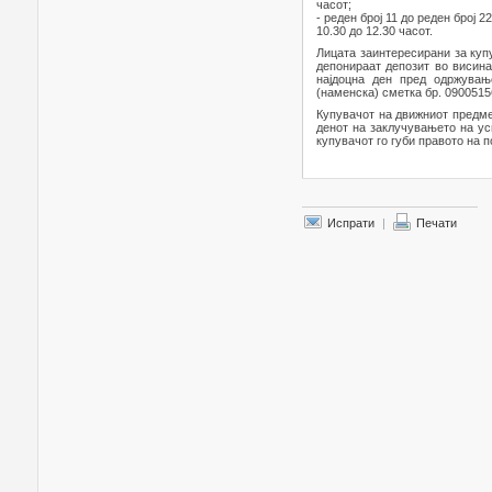
часот;
- реден број 11 до реден број 2
10.30 до 12.30 часот.
Лицата заинтересирани за куп
депонираат депозит во висина
најдоцна ден пред одржување
(наменска) сметка бр. 090051
Купувачот на движниот предмет
денот на заклучувањето на ус
купувачот го губи правото на 
Испрати
|
Печати