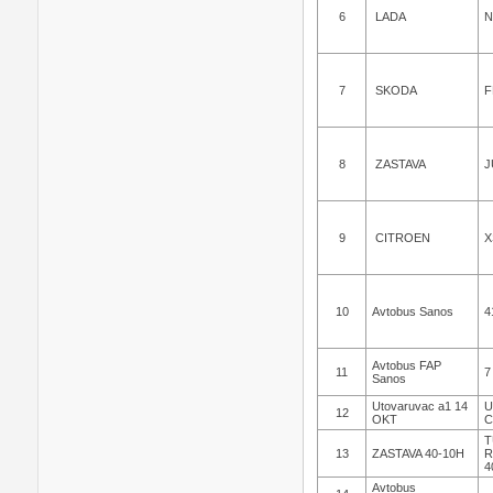
6
LADA
N
7
SKODA
F
8
ZASTAVA
J
9
CITROEN
X
10
Avtobus Sanos
4
Avtobus FAP
11
7
Sanos
Utovaruvac a1 14
U
12
OKT
C
T
13
ZASTAVA 40-10H
R
4
Avtobus