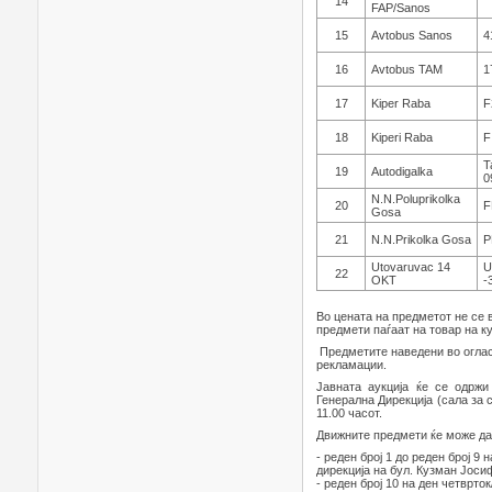
14
FAP/Sanos
15
Avtobus Sanos
4
16
Avtobus TAM
1
17
Kiper Raba
F
18
Kiperi Raba
F
T
19
Autodigalka
0
N.N.Poluprikolka
20
F
Gosa
21
N.N.Prikolka Gosa
P
Utovaruvac 14
U
22
OKT
-
Во цената на предметот не се
предмети паѓаат на товар на к
Предметите наведени во оглас
рекламации.
Јавната аукција ќе се одржи
Генерална Дирекција (сала за 
11.00 часот.
Движните предмети ќе може да 
- реден број 1 до реден број 9
дирекција на бул. Кузман Јосиф
- реден број 10 на ден четврто