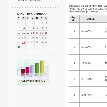
даночниот обврзник
Управата за јавни приходи - Д
по пат на усна јавна аукција.
Маврово Скопје и тоа:
ДАНОЧЕН КАЛЕНДАР
»
Ред.
П
В
С
Ч
П
С
Н
Марка
бр.
1
2
3
4
5
6
7
8
9
T
1
MAZDA
9
10
11
12
13
14
15
16
17
18
19
20
21
22
23
24
25
26
27
28
29
30
2
MAZDA
6
31
3
Peugeot
H
X
4
CITROEN
H
5
ZASTAVA