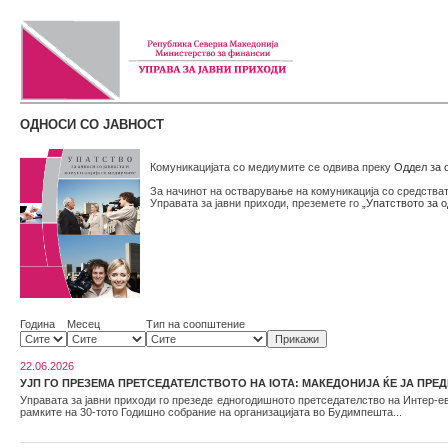
ОДНОСИ СО ЈАВНОСТ
Комуникацијата со медиумите се одвива преку
Оддел за о
За начинот на остварување на комуникација со средстват
Управата за јавни приходи, преземете го
„Упатството за 
Година
Месец
Тип на соопштение
22.06.2026
УЈП ГО ПРЕЗЕМА ПРЕТСЕДАТЕЛСТВОТО НА IOTA: МАКЕДОНИЈА ЌЕ ЈА П
Управата за јавни приходи го презеде едногодишното претседателство на Интер-ев
рамките на 30-тото Годишно собрание на организацијата во Будимпешта...