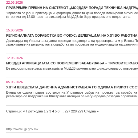
22.06.2026
ПРИВРЕМЕН ПРЕКИН НА СИСТЕМОТ „МОЈДДВ“ ПОРАДИ ТЕХНИЧКА НАДГРА
Управата за јавни приходи ја информира јавноста дека поради планирани активнос
(вторник) од 12:00 часот апликацијата МојДДВ ќе биде привремено недостапна.
15.06.2026
РЕГИОНАЛНАТА СОРАБОТКА ВО ФОКУС: ДЕЛЕГАЦИЈА НА УЈП ВО РАБОТНА
Делегација од Управата за јавни приходи предводена од директорката м-р Елена П
зајакнување на регионалната соработка во процесот на модернизација на даночнит
12.06.2026
МОЈДДВ АПЛИКАЦИЈАТА СО ПОВРЕМЕНИ ЗАБАВУВАЊА – ТИМОВИТЕ РАБО
Ве информираме дека апликацијата МојДДВ моментално функционира со повремен
05.06.2026
УЈП И ШВЕДСКАТА ДАНОЧНА АДМИНИСТРАЦИЈА ГО ОДРЖАА ПРВИОТ СОС
Вчера се одржа првиот состанок на Управниот одбор на проектот за соработка 
реализира со поддршка на Шведската агенција за меѓународна развојна соработка (
Страници:
«
Претходна
1
2
3
4
5
6
…
227
228
229
Следна
»
http://www.ujp.gov.mk