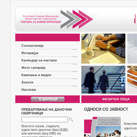
Соопштенија
Интервјуа
Календар на настани
Фото галерија
Кампањи и видео
Анкети
Наслови
ФИЗИЧКИ ЛИЦА
ОДНОСИ СО ЈАВНОСТ
ПРЕБАРУВАЊЕ НА ДАНОЧНИ
ОБВРЗНИЦИ
Комуник
Внесете назив, седиште,
односно
единствен даночен број (ЕДБ)
или матичен број (МБ) на