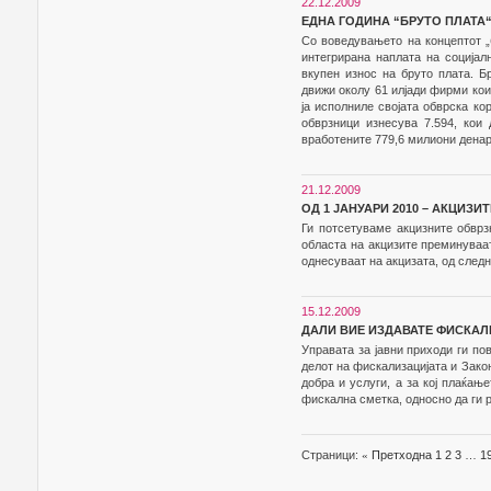
22.12.2009
ЕДНА ГОДИНА “БРУТО ПЛАТА
Со воведувањето на концептот „
интегрирана наплата на социјал
вкупен износ на бруто плата. Б
движи околу 61 илјади фирми кои
ја исполниле својата обврска ко
обврзници изнесува 7.594, кои
вработените 779,6 милиони денар
21.12.2009
ОД 1 ЈАНУАРИ 2010 – АКЦИЗ
Ги потсетуваме акцизните обврз
областа на акцизите преминуваа
однесуваат на акцизата, од след
15.12.2009
ДАЛИ ВИЕ ИЗДАВАТЕ ФИСКАЛ
Управата за јавни приходи ги по
делот на фискализацијата и Зако
добра и услуги, а за кој плаќањ
фискална сметка, односно да ги 
Страници:
«
Претходна
1
2
3
…
1