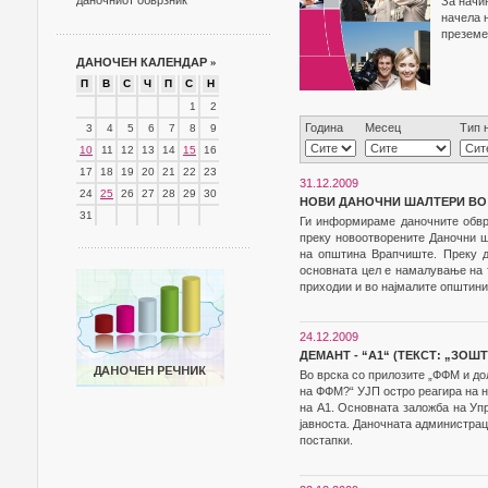
даночниот обврзник
За начи
начела 
преземе
ДАНОЧЕН КАЛЕНДАР
»
П
В
С
Ч
П
С
Н
1
2
Година
Месец
Тип 
3
4
5
6
7
8
9
10
11
12
13
14
15
16
17
18
19
20
21
22
23
31.12.2009
24
25
26
27
28
29
30
НОВИ ДАНОЧНИ ШАЛТЕРИ ВО
31
Ги информираме даночните обврз
преку новоотворените Даночни ш
на општина Врапчиште. Преку д
основната цел е намалување на т
приходии и во најмалите општини
24.12.2009
ДЕМАНТ - “А1“ (ТЕКСТ: „ЗОШ
Во врска со прилозите „ФФМ и до
на ФФМ?“ УЈП остро реагира на н
на А1. Основната заложба на Упр
јавноста. Даночната администрац
постапки.