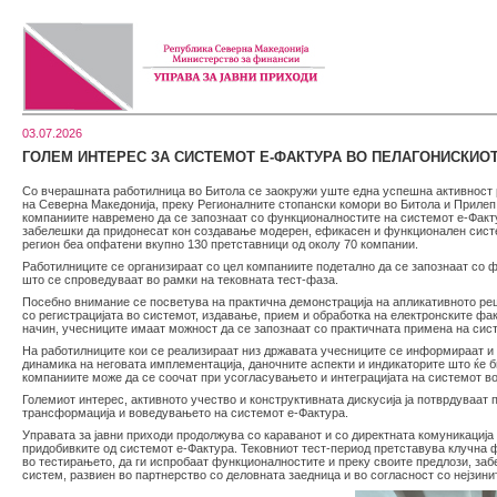
03.07.2026
ГОЛЕМ ИНТЕРЕС ЗА СИСТЕМОТ Е-ФАКТУРА ВО ПЕЛАГОНИСКИО
Со вчерашната работилница во Битола се заокружи уште една успешна активност р
на Северна Македонија, преку Регионалните стопански комори во Битола и Прилеп.
компаниите навремено да се запознаат со функционалностите на системот е-Фактур
забелешки да придонесат кон создавање модерен, ефикасен и функционален систем
регион беа опфатени вкупно 130 претставници од околу 70 компании.
Работилниците се организираат со цел компаниите подетално да се запознаат со 
што се спроведуваат во рамки на тековната тест-фаза.
Посебно внимание се посветува на практична демонстрација на апликативното реш
со регистрацијата во системот, издавање, прием и обработка на електронските фа
начин, учесниците имаат можност да се запознаат со практичната примена на сист
На работилниците кои се реализираат низ државата учесниците се информираат и 
динамика на неговата имплементација, даночните аспекти и индикаторите што ќе б
компаниите може да се соочат при усогласувањето и интеграцијата на системот во
Големиот интерес, активното учество и конструктивната дискусија ја потврдуваат 
трансформација и воведувањето на системот е-Фактура.
Управата за јавни приходи продолжува со караванот и со директната комуникација
придобивките од системот е-Фактура. Тековниот тест-период претставува клучна ф
во тестирањето, да ги испробаат функционалностите и преку своите предлози, за
систем, развиен во партнерство со деловната заедница и во согласност со нејзини