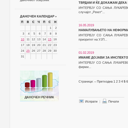
даночниот обврзник
ТВРДАМ И ЌЕ ДОКАЖАМ ДЕКА
ИНТЕРВЈУ СО САЊА ЛУКАРЕВСК
случајот „Рекет“...
ДАНОЧЕН КАЛЕНДАР
»
П
В
С
Ч
П
С
Н
16.05.2019
1
2
НАМАЛУВАЊЕТО НА НЕФОРМА
3
4
5
6
7
8
9
ИНТЕРВЈУ СО САЊА ЛУКАРЕВСК
10
11
12
13
14
15
16
приоритет на УЈП...
17
18
19
20
21
22
23
24
25
26
27
28
29
30
01.02.2019
31
ИМАМЕ ДОЈАВИ ЗА ИНСПЕКТО
ИНТЕРВЈУ СО САЊА ЛУКАРЕВСКА,
фирми...
Страници:
«
Претходна
1
2
3
4
5
6
Испрати
|
Печати