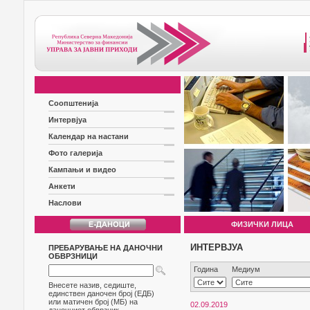
Соопштенија
Интервјуа
Календар на настани
Фото галерија
Кампањи и видео
Анкети
Наслови
ФИЗИЧКИ ЛИЦА
ИНТЕРВЈУА
ПРЕБАРУВАЊЕ НА ДАНОЧНИ
ОБВРЗНИЦИ
Година
Медиум
Внесете назив, седиште,
единствен даночен број (ЕДБ)
или матичен број (МБ) на
02.09.2019