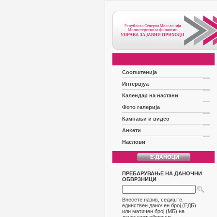
Соопштенија
Интервјуа
Календар на настани
Фото галерија
Кампањи и видео
Анкети
Наслови
ПРЕБАРУВАЊЕ НА ДАНОЧНИ
ОБВРЗНИЦИ
Внесете назив, седиште,
единствен даночен број (ЕДБ)
или матичен број (МБ) на