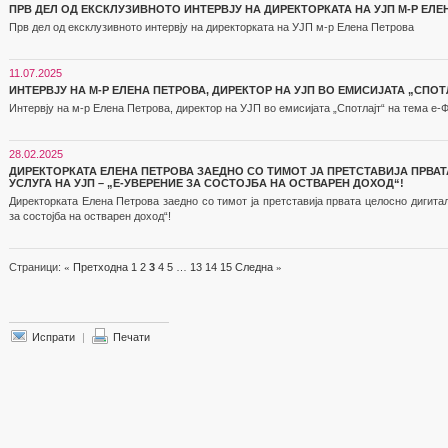
ПРВ ДЕЛ ОД ЕКСКЛУЗИВНОТО ИНТЕРВЈУ НА ДИРЕКТОРКАТА НА УЈП М-Р ЕЛЕ
Прв дел од ексклузивното интервју на директорката на УЈП м-р Елена Петрова
11.07.2025
ИНТЕРВЈУ НА М-Р ЕЛЕНА ПЕТРОВА, ДИРЕКТОР НА УЈП ВО ЕМИСИЈАТА „СПОТ
Интервју на м-р Елена Петрова, директор на УЈП во емисијата „Спотлајт“ на тема е-
28.02.2025
ДИРЕКТОРКАТА ЕЛЕНА ПЕТРОВА ЗАЕДНО СО ТИМОТ ЈА ПРЕТСТАВИЈА ПРВА
УСЛУГА НА УЈП – „Е-УВЕРЕНИЕ ЗА СОСТОЈБА НА ОСТВАРЕН ДОХОД“!
Директорката Елена Петрова заедно со тимот ја претставија првата целосно дигита
за состојба на остварен доход“!
Страници:
«
Претходна
1
2
3
4
5
…
13
14
15
Следна
»
Испрати
|
Печати