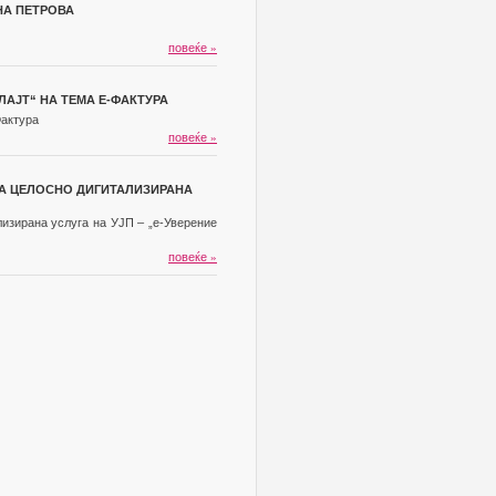
НА ПЕТРОВА
повеќе
»
ЛАЈТ“ НА ТЕМА Е-ФАКТУРА
Фактура
повеќе
»
ТА ЦЕЛОСНО ДИГИТАЛИЗИРАНА
лизирана услуга на УЈП – „е-Уверение
повеќе
»