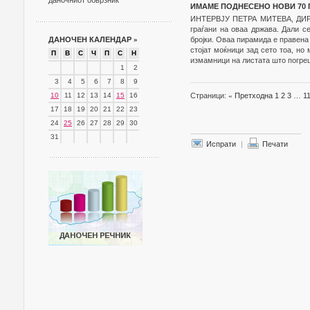
даночниот обврзник
ИМАМЕ ПОДНЕСЕНО НОВИ 70 
ИНТЕРВЈУ ПЕТРА МИТЕВА, ДИР
граѓани на оваа држава. Дали с
ДАНОЧЕН КАЛЕНДАР
»
бројки. Оваа пирамида е правена
стојат моќници зад сето тоа, но
П
В
С
Ч
П
С
Н
измамници на листата што погреш
1
2
3
4
5
6
7
8
9
10
11
12
13
14
15
16
Страници:
«
Претходна
1
2
3
…
1
17
18
19
20
21
22
23
24
25
26
27
28
29
30
31
Испрати
|
Печати