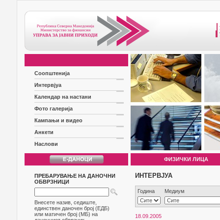
Соопштенија
Интервјуа
Календар на настани
Фото галерија
Кампањи и видео
Анкети
Наслови
ФИЗИЧКИ ЛИЦА
ИНТЕРВЈУА
ПРЕБАРУВАЊЕ НА ДАНОЧНИ
ОБВРЗНИЦИ
Година
Медиум
Внесете назив, седиште,
единствен даночен број (ЕДБ)
или матичен број (МБ) на
18.09.2005