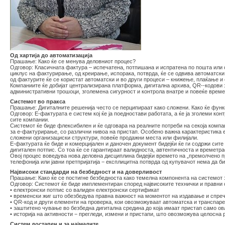
Од хартија до автоматизација
Прашање: Како ќе се менува деловниот процес?
Одговор: Класичната фактура – испечатена, потпишана и испратена по пошта или с
циклус на фактурирање, од креирање, испорака, потврда, ќе се одвива автоматски
од фактурите ќе се користат автоматски и во други процеси – книжење, плаќање и 
Компаниите ќе добијат централизирана платформа, дигитална архива, QR--кодови 
административни трошоци, зголемена сигурност и контрола внатре и повеќе време 
Системот во пракса
Прашање: Дигиталните решенија често се перципираат како сложени. Како ќе фун
Одговор: Е-фактурата е систем кој ќе ја поедностави работата, а ќе ја зголеми к
сите компании.
Системот ќе биде флексибилен и ќе одговара на реалните потреби на секоја компан
за е-фактурирање, со различни нивоа на пристап. Особено важна карактеристика 
сложени организациски структури, повеќе продажни места или филијали.
Е-фактурата ќе биде и комерцијален и даночен документ бидејќи ќе ги содржи си
дигитален потпис. Со тоа ќе се гарантираат валидноста, автентичноста и времетр
Овој процес воведува нова деловна дисциплина бидејќи времето на „премолчено п
телефонија или јавни претпријатија − експлицитна потврда од купувачот нема да б
Највисоки стандарди на безбедност и на доверливост
Прашање: Како ќе се постигне безбедноста како темелна компонента на системот
Одговор: Системот ќе биде имплементиран според највисоките технички и правни 
• електронски потпис со валиден електронски сертификат
• временски жиг што обезбедува правна важност на моментот на издавање и спре
• QR-код и други елементи на проверка, кои овозможуваат автоматска и транспаре
• заштитено чување во безбедна дигитална средина до која имаат пристап само овл
• историја на активности − прегледи, измени и пристапи, што овозможува целосна р
Систем достапен и за најмалите