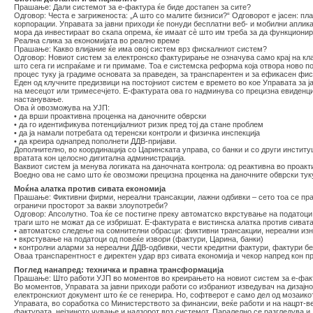
Прашање: Дали системот за е-фактура ќе биде достапен за сите?
Одговор: Честа е загриженоста: „А што со малите бизниси?“ Одговорот е јасен: пл
корпорации. Управата за јавни приходи ќе понуди бесплатни веб- и мобилни аплик
мора да инвестираат во скапа опрема, ќе имаат сè што им треба за да функциони
Реална слика за економијата во реално време
Прашање: Какво влијание ќе има овој систем врз фискалниот систем?
Одговор: Новиот систем за електронско фактурирање не означува само крај на кла
што сега ги испраќаме и ги примаме. Тоа е системска реформа која отвора ново по
процес туку ја градиме основата за праведен, за транспарентен и за ефикасен фи
Еден од клучните предизвици на постојниот систем е времето во кое Управата за ј
на месецот или тримесечјето. Е-фактурата ова го надминува со прецизна евиденциј
настанување.
Ова ѝ овозможува на УЈП:
• да врши проактивна проценка на даночните обврски
• да го идентификува потенцијалниот ризик пред тој да стане проблем
• да ја намали потребата од теренски контроли и физичка инспекција
• да креира однапред пополнети ДДВ-пријави.
Дополнително, во координација со Царинската управа, со банки и со други институ
вратата кон целосно дигитална администрација.
Ваквиот систем ја менува логиката на даночната контрола: од реактивна во проакт
Воедно ова не само што ќе овозможи прецизна проценка на даночните обврски туку
Моќна алатка против сивата економија
Прашање: Фиктивни фирми, нереални трансакции, лажни одбивки – сето тоа се прак
ограничи просторот за вакви злоупотреби?
Одговор: Апсолутно. Тоа ќе се постигне преку автоматско вкрстување на податоци
траги што не можат да се избришат. Е-фактурата е вистинска алатка против сивата
• автоматско следење на сомнителни обрасци: фиктивни трансакции, нереални изн
• вкрстување на податоци од повеќе извори (фактури, Царина, банки)
• контролни аларми за нереални ДДВ-одбивки, чести кредитни фактури, фактури б
Оваа транспарентност е директен удар врз сивата економија и чекор напред кон п
Поглед нанапред: техничка и правна трансформација
Прашање: Што работи УЈП во моментов во креирањето на новиот систем за е-фа
Во моментов, Управата за јавни приходи работи со избраниот изведувач на дизајн
електронскиот документ што ќе се генерира. Но, софтверот е само дел од мозаикот
Управата, во соработка со Министерството за финансии, веќе работи и на нацрт-ве
фактурата, нејзиното чување и надзорот врз системот. Паралелно се разгледува и 