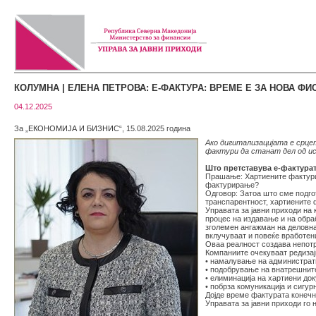
КОЛУМНА | ЕЛЕНА ПЕТРОВА: Е-ФАКТУРА: ВРЕМЕ Е ЗА НОВА ФИ
04.12.2025
За „
ЕКОНОМИЈА И БИЗНИС
“, 15.08.2025 година
Ако дигитализацијата е срце
фактури да станат дел од и
Што претставува е-фактурат
Прашање: Хартиените фактури 
фактурирање?
Одговор: Затоа што сме подго
транспарентност, хартиените 
Управата за јавни приходи на 
процес на издавање и на обра
зголемен ангажман на деловна
вклучуваат и повеќе вработени
Оваа реалност создава непотр
Компаниите очекуваат редизај
• намалување на администрат
• подобрување на внатрешнит
• елиминација на хартиени до
• побрза комуникација и сигур
Дојде време фактурата конечно
Управата за јавни приходи го 