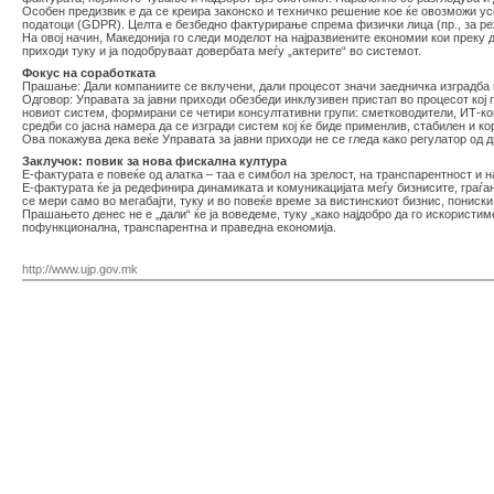
Особен предизвик е да се креира законско и техничко решение кое ќе овозможи у
податоци (GDPR). Целта е безбедно фактурирање спрема физички лица (пр., за реж
На овој начин, Македонија го следи моделот на најразвиените економии кои преку
приходи туку и ја подобруваат довербата меѓу „актерите“ во системот.
Фокус на соработката
Прашање: Дали компаниите се вклучени, дали процесот значи заедничка изградба 
Одговор: Управата за јавни приходи обезбеди инклузивен пристап во процесот кој 
новиот систем, формирани се четири консултативни групи: сметководители, ИТ-ко
средби со јасна намера да се изгради систем кој ќе биде применлив, стабилен и ко
Ова покажува дека веќе Управата за јавни приходи не се гледа како регулатор од 
Заклучок: повик за нова фискална култура
Е-фактурата е повеќе од алатка – таа е симбол на зрелост, на транспарентност и н
Е-фактурата ќе ја редефинира динамиката и комуникацијата меѓу бизнисите, граѓан
се мери само во мегабајти, туку и во повеќе време за вистинскиот бизнис, пониск
Прашањето денес не е „дали“ ќе ја воведеме, туку „како најдобро да го искористиме
пофункционална, транспарентна и праведна економија.
http://www.ujp.gov.mk