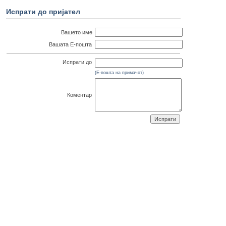
Испрати до пријател
Вашето име
Вашата Е-пошта
Испрати до
(Е-пошта на примачот)
Коментар