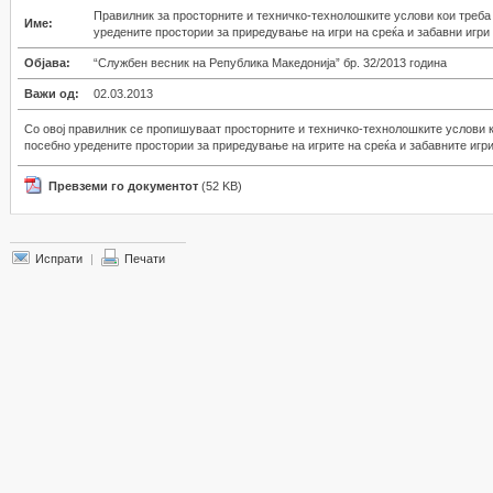
Правилник за просторните и техничко-технолошките услови кои треба
Име:
уредените простории за приредување на игри на среќа и забавни игри
Објава:
“Службен весник на Република Македонија” бр. 32/2013 година
Важи од:
02.03.2013
Со овој правилник се пропишуваат просторните и техничко-технолошките услови к
посебно уредените простории за приредување на игрите на среќа и забавните игри
Превземи го документот
(52 KB)
Испрати
|
Печати