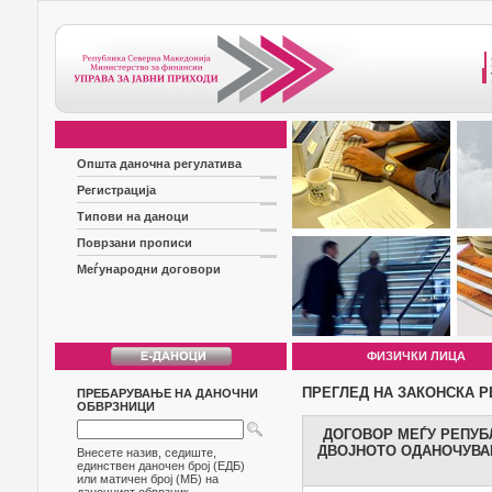
Општа даночна регулатива
Регистрација
Типови на даноци
Поврзани прописи
Меѓународни договори
ФИЗИЧКИ ЛИЦА
ПРЕГЛЕД НА ЗАКОНСКА Р
ПРЕБАРУВАЊЕ НА ДАНОЧНИ
ОБВРЗНИЦИ
ДОГОВОР МЕЃУ РЕПУБ
ДВОЈНОТО ОДАНОЧУВАЊ
Внесете назив, седиште,
единствен даночен број (ЕДБ)
или матичен број (МБ) на