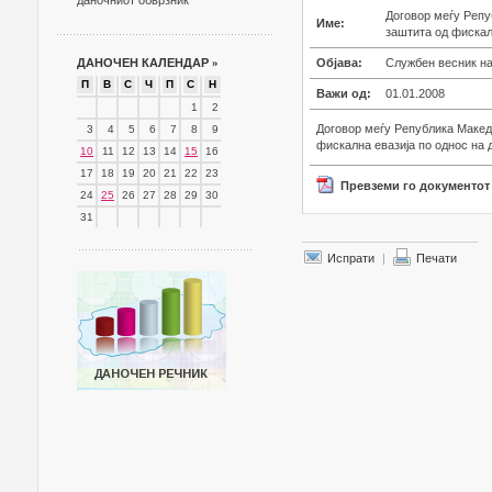
даночниот обврзник
Договор меѓу Репу
Име:
заштита од фискалн
ДАНОЧЕН КАЛЕНДАР
»
Објава:
Службен весник на
П
В
С
Ч
П
С
Н
Важи од:
01.01.2008
1
2
Договор меѓу Република Македо
3
4
5
6
7
8
9
фискална евазија по однос на 
10
11
12
13
14
15
16
17
18
19
20
21
22
23
Превземи го документот
24
25
26
27
28
29
30
31
Испрати
|
Печати