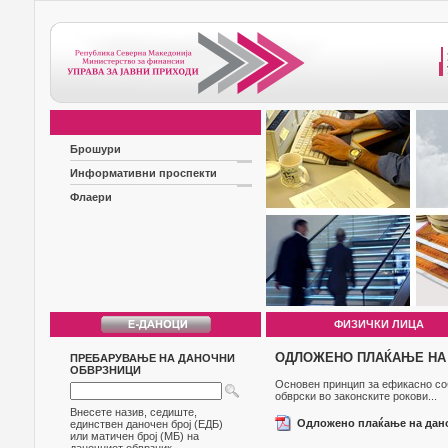
Брошури
Информативни проспекти
Флаери
ФИЗИЧКИ ЛИЦА
ОДЛОЖЕНО ПЛАЌАЊЕ НА Д
ПРЕБАРУВАЊЕ НА ДАНОЧНИ
ОБВРЗНИЦИ
Основен принцип за ефикасно со
обврски во законските рокови...
Внесете назив, седиште,
Одложено плаќање на дано
единствен даночен број (ЕДБ)
или матичен број (МБ) на