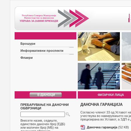
Брошури
Информативни проспекти
Флаери
ФИЗИЧКИ ЛИЦА
ДАНОЧНА ГАРАНЦИЈА
ПРЕБАРУВАЊЕ НА ДАНОЧНИ
ОБВРЗНИЦИ
Согласно членот 33 од Уставот на
учествува во намирувањето на ја
прецизирана во Уставот, а ЗДП е
Внесете назив, седиште,
единствен даночен број (ЕДБ)
Даночна гаранција
(52 KB)
или матичен број (МБ) на