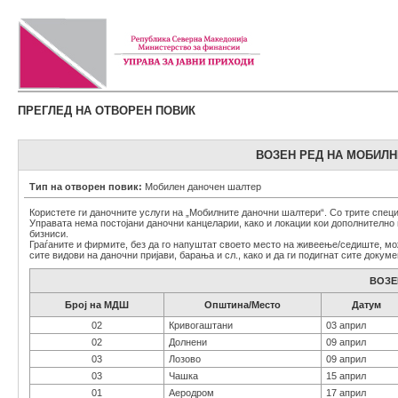
ПРЕГЛЕД НА ОТВОРЕН ПОВИК
ВОЗЕН РЕД НА МОБИЛН
Тип на отворен повик:
Мобилен даночен шалтер
Користете ги даночните услуги на „Мобилните даночни шалтери“. Со трите спец
Управата нема постојани даночни канцеларии, како и локации кои дополнително 
бизниси.
Граѓаните и фирмите, без да го напуштат своето место на живеење/седиште, мо
сите видови на даночни пријави, барања и сл., како и да ги подигнат сите докум
ВОЗЕН
Број на МДШ
Општина/Место
Датум
02
Кривогаштани
03 април
02
Долнени
09 април
03
Лозово
09 април
03
Чашка
15 април
01
Аеродром
17 април