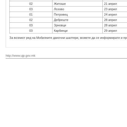
02
Житоше
21 април
03
Лозово
23 април
01
Петровец
24 април
02
Дебреште
28 април
03
Зрновци
28 април
03
Карбинци
29 април
За возниот ред на Мобилните даночни шалтери, можете да се информирате и пр
http://www.ujp.gov.mk