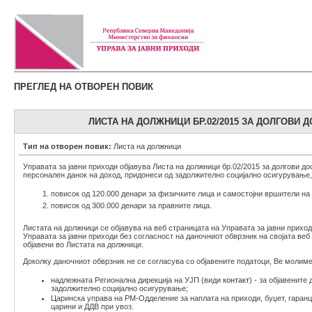
ПРЕГЛЕД НА ОТВОРЕН ПОВИК
ЛИСТА НА ДОЛЖНИЦИ БР.02/2015 ЗА ДОЛГОВИ ДО
Тип на отворен повик:
Листа на должници
Управата за јавни приходи објавува Листа на должници бр.02/2015 за долгови до
персонален данок на доход, придонеси од задолжително социјално осигурување, а
повисок од 120.000 денари за физичките лица и самостојни вршители на 
повисок од 300.000 денари за правните лица.
Листата на должници се објавува на веб страницата на Управата за јавни прихо
Управата за јавни приходи без согласност на даночниот обврзник на својата ве
објавени во Листата на должници.
Доколку даночниот обврзник не се согласува со објавените податоци, Ве молиме
надлежната Регионална дирекција на УЈП (види
контакт
) - за објавените
задолжително социјално осигурување;
Царинска управа на РМ-Одделение за наплата на приходи, буџет, гаранции
царини и ДДВ при увоз.