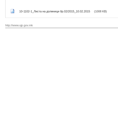
10-1102-1_Листа на должници бр.02/2015_10.02.2015
(1008 KB)
http://www.ujp.gov.mk