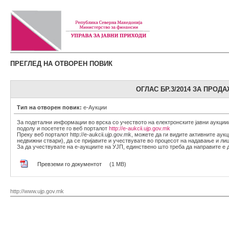
ПРЕГЛЕД НА ОТВОРЕН ПОВИК
ОГЛАС БР.3/2014 ЗА ПРО
Тип на отворен повик:
е-Аукции
За подетални информации во врска со учеството на електронските јавни аукции
подолу и посетете го веб порталот
http://e-aukcii.ujp.gov.mk
Преку веб порталот http://e-aukcii.ujp.gov.mk, можете да ги видите активните ау
недвижни ствари), да се пријавите и учествувате во процесот на надавање и лиц
За да учествувате на е-аукциите на УЈП, единствено што треба да направите е да 
Превземи го документот
(1 MB)
http://www.ujp.gov.mk