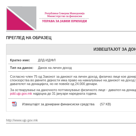
ПРЕГЛЕД НА ОБРАЗЕЦ
ИЗВЕШТАЈОТ ЗА ДО
Кратко име:
ДЛД-ИД/ФЛ
Тип на данок:
Данок на личен доход
Согласно член 75 од Законот за данокот на личен доход, физичко лице кое дони
спонзорства во јавните дејности има право на намалување на данокот на доход
давателот на донацијата, но не повеќе од 24.000 денари.
За остварување на даночното поттикнување физичкото лице - давател на донациј
pdd.ujp.gov.mk
најдоцна до 31 јануари наредната година.
Извештајот за донирани финансиски средства
(57 KB)
http://www.ujp.gov.mk