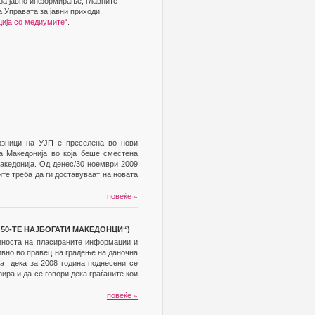
 за јавно информирање, главните
 Управата за јавни приходи,
ција со медиумите“
.
рзници на УЈП е преселена во нови
на Македонија во која беше сместена
акедонија. Од денес/30 ноември 2009
те треба да ги доставуваат на новата
повеќе
»
50-ТЕ НАЈБОГАТИ МАКЕДОНЦИ“)
озноста на пласираните информации и
ивно во правец на градење на даночна
ат дека за 2008 година поднесени се
ира и да се говори дека граѓаните кои
повеќе
»