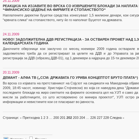
25.11.2009
РЕАКЦИЈА НА ИЗЈАВИТЕ ВО ВРСКА СО ИЗВРШЕНИТЕ БЛОКАДИ ЗА НАПЛАТА
“ФИНАНСИСКО ЦЕДЕЊЕ НА ФИРМИТЕ И СТОПАНСТВОТО“
Наплатените директни буџетки средства изнесуваат 1,5 милиони денари, кои сигур
“крвната слика“ на стопанството, ниту ќе го наполнат Буџетот на државата.
24.11.2009
НОВО! ЗАДОЛЖИТЕЛНА ДДВ РЕГИСТРАЦИЈА - ЗА ОСТВАРЕН ПРОМЕТ НАД 1.30
КАЛЕНДАРСКАТА ГОДИНА
Даночните обврзници кои заклучно со месец ноември 2009 година оствариле в
задолжително треба да се регистрираат за целите на ДДВ и до Управата за ја
регистрација за ДДВ (образец ДДВ-01), од 1 декември а најдоцна до 15-ти декември 2
20.11.2009
ДЕМАНТ - АЛФА ТВ („ССМ: ДРЖАВАТА ГО УРИВА КОНЦЕПТОТ БРУТО ПЛАТА“)
Во врска со изјавата на претставникот на Сојузот на синдикати на Македонија обја
2009, 18:45 часот, новинар: Христијан Стојчевски) во која се наведува дека “Држава
последните блокади на жиро сметките на фирмите основната цел на УЈП е само да г
мисли за работниците, со што истовремено се минира проектот“, УЈП остро р
информации и невистините кои се пласираат во јавноста.
Страници:
«
Претходна
1
2
3
…
200
201
202
203
204
…
226
227
228
Следна
»