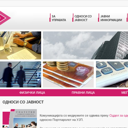
ФИЗИЧКИ ЛИЦА
ПРАВНИ ЛИЦА
МЕЃ
ОДНОСИ СО ЈАВНОСТ
Комуникацијата со медиумите се одвива преку
Оддел за одн
односно Портпаролот на УЈП.