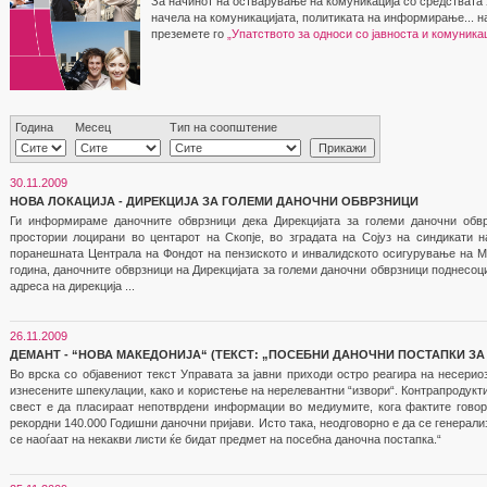
За начинот на остварување на комуникација со средствата
начела на комуникацијата, политиката на информирање... на
преземете го
„Упатството за односи со јавноста и комуника
Година
Месец
Тип на соопштение
30.11.2009
НОВА ЛОКАЦИЈА - ДИРЕКЦИЈА ЗА ГОЛЕМИ ДАНОЧНИ ОБВРЗНИЦИ
Ги информираме даночните обврзници дека Дирекцијата за големи даночни обв
простории лоцирани во центарот на Скопје, во зградата на Сојуз на синдикати 
поранешната Централа на Фондот на пензиското и инвалидското осигурување на М
година, даночните обврзници на Дирекцијата за големи даночни обврзници поднесоци
адреса на дирекција ...
26.11.2009
ДЕМАНТ - “НОВА МАКЕДОНИЈА“ (ТЕКСТ: „ПОСЕБНИ ДАНОЧНИ ПОСТАПКИ ЗА 
Во врска со објавениот текст Управата за јавни приходи остро реагира на несери
изнесените шпекулации, како и користење на нерелевантни “извори“. Контрапродукт
свест е да пласираат непотврдени информации во медиумите, кога фактите говор
рекордни 140.000 Годишни даночни пријави. Исто така, неодговорно е да се генерализ
се наоѓаат на некакви листи ќе бидат предмет на посебна даночна постапка.“