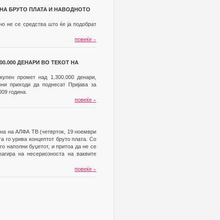
 НА БРУТО ПЛАТА И НАВОДНОТО
но не се средства што ќе ја подобрат
повеќе
»
0.000 ДЕНАРИ ВО ТЕКОТ НА
купен промет над 1.300.000 денари,
вни приходи да поднесат Пријава за
009 година.
повеќе
»
вена на АЛФА ТВ (четврток, 19 ноември
та го урива концептот бруто плата. Со
о наполни буџетот, и притоа да не се
еагира на несериозноста на ваквите
повеќе
»