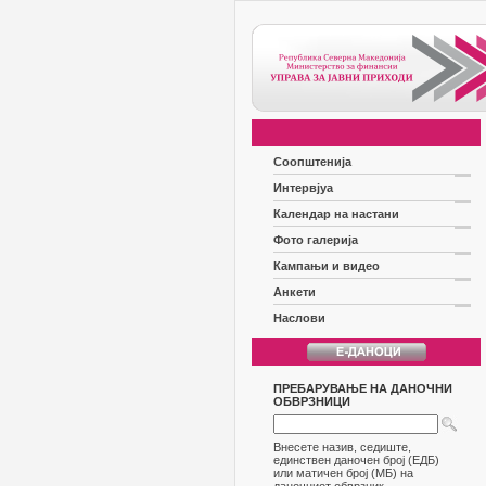
Соопштенија
Интервјуа
Календар на настани
Фото галерија
Кампањи и видео
Анкети
Наслови
ПРЕБАРУВАЊЕ НА ДАНОЧНИ
ОБВРЗНИЦИ
Внесете назив, седиште,
единствен даночен број (ЕДБ)
или матичен број (МБ) на