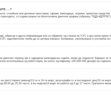
Е . . .?
ште, станбени или деловни простории, гаражи, викендици, опрема, превозни средства 
а приходите, со поднесување на Аконтативна даночна пријава (образец “ПДД-АДП/ПИ”)
ја, обрасци и други информации кои се објавени од страна на УЈП, и достапни преку 
УЈП, задолжително треба да се цитира изворот. Копирање, умножување и употреба на м
 за даночен период им е одредена календарска година, може да поднесат Барање за 
езни исполнувања од инвестиции, во износ од најмалку 100.000.000 денари на годишно
 претстојниот викенд/13-ти и 14-ти март, вклучувајќи го и последниот ден/15-ти март
д 09.00 до 20.30 часот, а во недела/14 март ќе работи од 9 до 17 часот. Граѓаните има