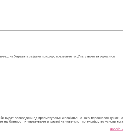
ње... на Управата за јавни приходи, преземете го
„Упатството за односи со
а, ќе бидат ослободени од пресметување и плаќање на 10% персонален данок на
 на бизнисот, и управување и развој на човечкиот потенцијал, во услови кога
повеќе
»