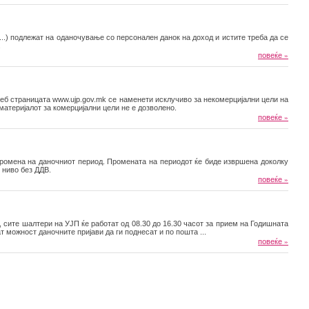
...) подлежат на оданочување со персонален данок на доход и истите треба да се
.
повеќе
»
веб страницата www.ujp.gov.mk се наменети исклучиво за некомерцијални цели на
атеријалот за комерцијални цели не е дозволено.
повеќе
»
промена на даночниот период. Промената на периодот ќе биде извршена доколку
 ниво без ДДВ.
повеќе
»
, сите шалтери на УЈП ќе работат од 08.30 до 16.30 часот за прием на Годишната
ат можност даночните пријави да ги поднесат и по пошта ...
повеќе
»