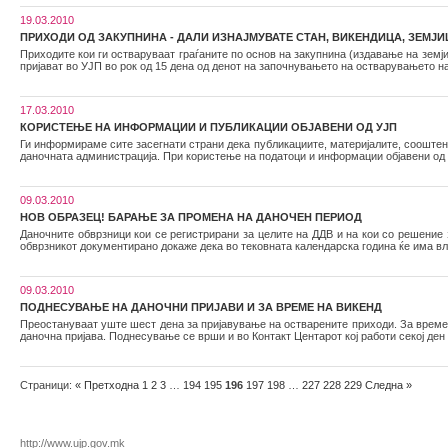
19.03.2010
ПРИХОДИ ОД ЗАКУПНИНА - ДАЛИ ИЗНАЈМУВАТЕ СТАН, ВИКЕНДИЦА, ЗЕМЈИШТ
Приходите кои ги остваруваат граѓаните по основ на закупнина (издавање на земји
пријават во УЈП во рок од 15 дена од денот на започнувањето на остварувањето н
17.03.2010
КОРИСТЕЊЕ НА ИНФОРМАЦИИ И ПУБЛИКАЦИИ ОБЈАВЕНИ ОД УЈП
Ги информираме сите засегнати страни дека публикациите, материјалите, сооштени
даночната администрација. При користење на податоци и информации објавени од 
09.03.2010
НОВ ОБРАЗЕЦ! БАРАЊЕ ЗА ПРОМЕНА НА ДАНОЧЕН ПЕРИОД
Даночните обврзници кои се регистрирани за целите на ДДВ и на кои со решение
обврзникот документирано докаже дека во тековната календарска година ќе има вл
09.03.2010
ПОДНЕСУВАЊЕ НА ДАНОЧНИ ПРИЈАВИ И ЗА ВРЕМЕ НА ВИКЕНД
Преостануваат уште шест дена за пријавување на остварените приходи. За време на
даночна пријава. Поднесување се врши и во Контакт Центарот кој работи секој ден о
Страници:
«
Претходна
1
2
3
…
194
195
196
197
198
…
227
228
229
Следна
»
http://www.ujp.gov.mk