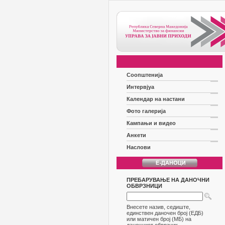
Соопштенија
Интервјуа
Календар на настани
Фото галерија
Кампањи и видео
Анкети
Наслови
ПРЕБАРУВАЊЕ НА ДАНОЧНИ
ОБВРЗНИЦИ
Внесете назив, седиште,
единствен даночен број (ЕДБ)
или матичен број (МБ) на