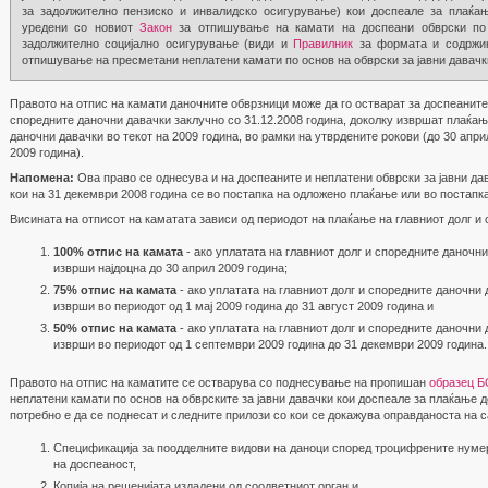
за задолжително пензиско и инвалидско осигурување) кои доспеале за плаќа
уредени со новиот
Закон
за отпишување на камати на доспеани обврски по
задолжително социјално осигурување (види и
Правилник
за формата и содржин
отпишување на пресметани неплатени камати по основ на обврски за јавни давачк
Правото на отпис на камати даночните обврзници може да го остварат за доспеаните 
споредните даночни давачки заклучно со 31.12.2008 година, доколку извршат плаќањ
даночни давачки во текот на 2009 година, во рамки на утврдените рокови (до 30 апри
2009 година).
Напомена:
Ова право се однесува и на доспеаните и неплатени обврски за јавни да
кои на 31 декември 2008 година се во постапка на одложено плаќање или во постапк
Висината на отписот на каматата зависи од периодот на плаќање на главниот долг и 
100% отпис на камата
- ако уплатата на главниот долг и споредните даночни
изврши најдоцна до 30 април 2009 година;
75% отпис на камата
- ако уплатата на главниот долг и споредните даночни 
изврши во периодот од 1 мај 2009 година до 31 август 2009 година и
50% отпис на камата
- ако уплатата на главниот долг и споредните даночни 
изврши во периодот од 1 септември 2009 година до 31 декември 2009 година.
Правото на отпис на каматите се остварува со поднесување на пропишан
образец 
неплатени камати по основ на обврските за јавни давачки кои доспеале за плаќање д
потребно е да се поднесат и следните прилози со кои се докажува оправданоста на 
Спецификација за поодделните видови на даноци според троцифрените нумер
на доспеаност,
Копија на решенијата издадени од соодветниот орган и