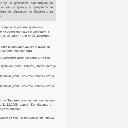
ње до 31 декември 2008 година се
 основ на даноци и придонеси за
ата на образецот на барањето за
и).
обврски за јавните давачки и
е на основниот долг и споредните
л, до 31 август или до 31 декември
вачки и споредни даночни давачки,
а на присилна наплата.
споредните даночни давачки и тоа:
 давачки (освен камати) обврзникот ја
давачки (освен камати) обврзникот ја
давачки (освен камати) обврзникот ја
БОК
– “Барање за отпис на пресметани
о 31.12.2008 година“. Кон барањето
самото барање:
ации за кои постои различен период