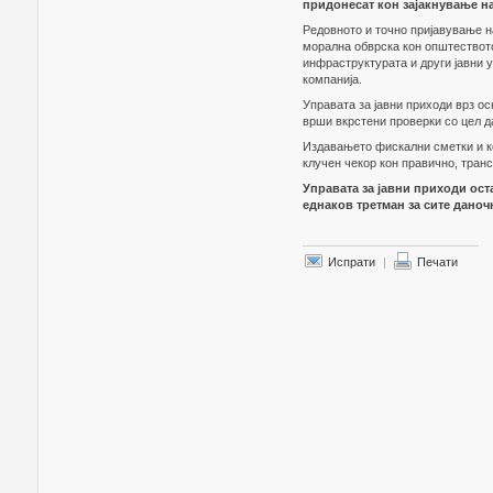
придонесат кон зајакнување н
Редовното и точно пријавување н
морална обврска кон општеството
инфраструктурата и други јавни у
компанија.
Управата за јавни приходи врз о
врши вкрстени проверки со цел да
Издавањето фискални сметки и к
клучен чекор кон правично, тран
Управата за јавни приходи ос
еднаков третман за сите дано
Испрати
|
Печати