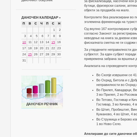
даночниот обврзник
за фискализација, насочени кон р
бутици, фризерски салони, аптеки
објекти за продажба на мало.
Контролите беа реализирани во п
ДАНОЧЕН КАЛЕНДАР
»
зголемена фреквенција на турист
П
В
С
Ч
П
С
Н
Од вкупно 167 контролирани субје
1
2
согласно Законот за регистрирање
3
4
5
6
7
8
9
неводење на книга за дневни изв
10
11
12
13
14
15
16
фискалната сметка не ги содржи
17
18
19
20
21
22
23
За утврдените неправилности дон
субјектот. За еден субјект порад
24
25
26
27
28
29
30
привремена забрана за вршење д
31
Анализата на спроведените контр
Во Скопје извршени се 41
Во Охрид, Битола и с.Доб
неправилности во Охрид и
Во Прилеп, Кавадарци, Ве
3 во Прилеп, 2 во Росоман
Во Тетово, Гостивар и Кич
Гостивар, 3 во Кичево, 4 в
Во Штип, Пробиштип, Вини
Куманово, 4 во Штип, 4 в
Во Струмица и Берово изв
1 во Ново Село.
Апелираме до сите даночни об