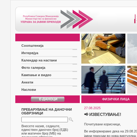
Соопштенија
Интервјуа
Календар на настани
Фото галерија
Кампањи и видео
Анкети
Наслови
ФИЗИЧКИ ЛИЦА
27.08.2025
ПРЕБАРУВАЊЕ НА ДАНОЧНИ
ОБВРЗНИЦИ
📢 ИЗВЕСТУВАЊЕ!
Почитувани корисници,
Внесете назив, седиште,
единствен даночен број (ЕДБ)
Ве информираме дека на 29.08.20
или матичен број (МБ) на
јавни приходи во нова виртуелна 