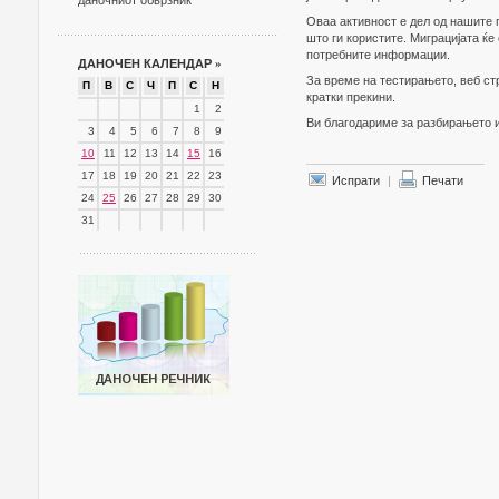
даночниот обврзник
Оваа активност е дел од нашите 
што ги користите. Миграцијата ќ
потребните информации.
ДАНОЧЕН КАЛЕНДАР
»
За време на тестирањето, веб ст
П
В
С
Ч
П
С
Н
кратки прекини.
1
2
Ви благодариме за разбирањето и
3
4
5
6
7
8
9
10
11
12
13
14
15
16
17
18
19
20
21
22
23
Испрати
|
Печати
24
25
26
27
28
29
30
31