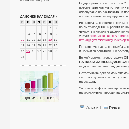
даночниот обврзник
Надградбата на системите на УЈ
пресметките кон новиот начин - 
олеснување на постапката на по
на обврзниците и подобрување на
ДАНОЧЕН КАЛЕНДАР
»
П
В
С
Ч
П
С
Н
Во насока на навремено прилаго
на сметководствени работи на н
1
2
чекорите и насоките дадени во 
3
4
5
6
7
8
9
услуги
https://e-ujp.ujp.gov.mk/ure
10
11
12
13
14
15
16
http://ujp.gov.mk/mk/regulativa/opis
17
18
19
20
21
22
23
По завршување на надградбата на
и насоки за понатамошно постап
24
25
26
27
28
29
30
31
Во меѓувреме, ги советуваме
ОБ
НА ПЛАТА ЗА МЕСЕЦ ФЕВРУАР
модулот во системот е-Даночни 
Потсетуваме дека за да може да
системот да имате овластување 
на доходот.
За повеќе информации преземе
на корисничкиот профил на сист
Испрати
|
Печати