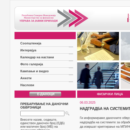
Соопштенија
Интервјуа
Календар на настани
Фото галерија
Кампањи и видео
Анкети
Наслови
ФИЗИЧКИ ЛИЦА
06.03.2025
ПРЕБАРУВАЊЕ НА ДАНОЧНИ
ОБВРЗНИЦИ
НАДГРАДБА НА СИСТЕМИТ
Ги информираме даночните обврз
Внесете назив, седиште,
надградба на системите за обраб
единствен даночен број (ЕДБ)
или матичен број (МБ) на
да извршат криптирање на МПИН п