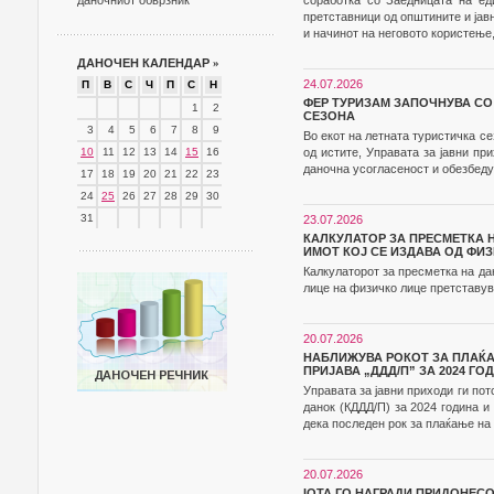
даночниот обврзник
соработка со Заедницата на ед
претставници од општините и јав
и начинот на неговото користење,
ДАНОЧЕН КАЛЕНДАР
»
24.07.2026
П
В
С
Ч
П
С
Н
ФЕР ТУРИЗАМ ЗАПОЧНУВА СО
1
2
СЕЗОНА
3
4
5
6
7
8
9
Во екот на летната туристичка с
10
11
12
13
14
15
16
од истите, Управата за јавни п
даночна усогласеност и обезбеду
17
18
19
20
21
22
23
24
25
26
27
28
29
30
31
23.07.2026
КАЛКУЛАТОР ЗА ПРЕСМЕТКА 
ИМОТ КОЈ СЕ ИЗДАВА ОД ФИ
Калкулаторот за пресметка на да
лице на физичко лице претставув
20.07.2026
НАБЛИЖУВА РОКОТ ЗА ПЛАЌ
ПРИЈАВА „ДДД/П” ЗА 2024 ГО
Управата за јавни приходи ги по
данок (КДДД/П) за 2024 година 
дека последен рок за плаќање на д
20.07.2026
IOTA ГО НАГРАДИ ПРИДОНЕС