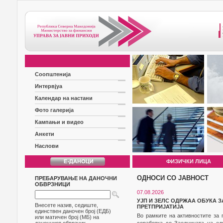
Соопштенија
Интервјуа
Календар на настани
Фото галерија
Кампањи и видео
Анкети
Наслови
ФИЗИЧКИ ЛИЦА
ОДНОСИ СО ЈАВНОСТ
ПРЕБАРУВАЊЕ НА ДАНОЧНИ
ОБВРЗНИЦИ
07.08.2026
УЈП И ЗЕЛС ОДРЖАА ОБУКА 
Внесете назив, седиште,
ПРЕТПРИЈАТИЈА
единствен даночен број (ЕДБ)
Во рамките на активностите за 
или матичен број (МБ) на