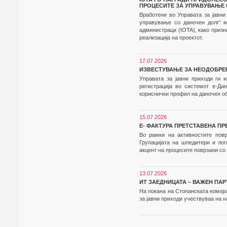
ПРОЦЕСИТЕ ЗА УПРАВУВАЊЕ 
Вработени во Управата за јавни
управување со даночен долг“ к
администраци (IOTA), како приз
реализација на проектот.
17.07.2026
ИЗВЕСТУВАЊЕ ЗА НЕОДОБРЕ
Управата за јавни приходи ги 
регистрација во системот е-Да
кориснички профил на даночен об
15.07.2026
Е- ФАКТУРА ПРЕТСТАВЕНА ПР
Во рамки на активностите повр
Групацијата на шпедитери и лог
акцент на процесите поврзани с
13.07.2026
ИТ ЗАЕДНИЦАТА – ВАЖЕН ПАР
На покана на Стопанската комор
за јавни приходи учествуваа на н