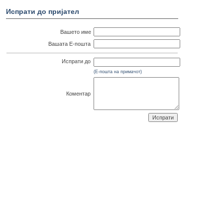
Испрати до пријател
Вашето име
Вашата Е-пошта
Испрати до
(Е-пошта на примачот)
Коментар