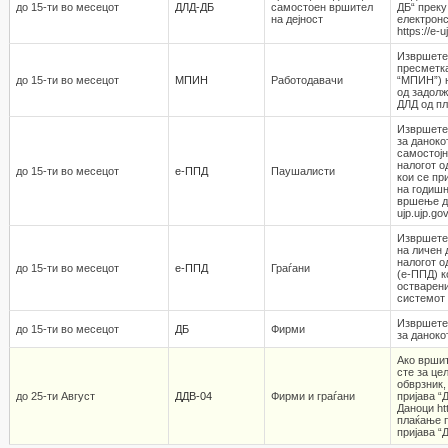
до 15-ти во месецот
ДЛД-ДБ
самостоен вршител
ДБ“ преку
на дејност
електронс
https://e-
Извршете
пресметка
до 15-ти во месецот
МПИН
Работодавaчи
“МПИН”) 
од задолж
ДЛД од пл
Извршете
за даноко
самостојн
налогот о
до 15-ти во месецот
е-ППД
Паушалисти
кои се пр
на годишн
вршење де
ujp.ujp.go
Извршете 
на личен 
налогот о
до 15-ти во месецот
е-ППД
Граѓани
(е-ППД) к
остварени
системот h
Извршете
до 15-ти во месецот
ДБ
Фирми
за даноко
Ако вршит
сте за це
обврзник,
до 25-ти Август
ДДВ-04
Фирми и граѓани
пријава “
Даноци htt
плаќање п
пријава “