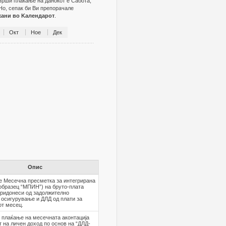
зврши плаќање на данокот е Сабота,
Но, сепак би Ви препорачале
жани во Kалендарот
.
Окт
Ное
Дек
Опис
е Месечна пресметка за интегрирана
образец “МПИН”) на бруто-плата
придонеси од задолжително
 осигурување и ДЛД од плати за
от месец.
 плаќање на месечната аконтација
т на личен доход по основ на “ДЛД-