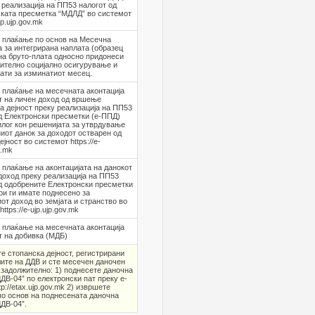
 реализација на ПП53 налогот од
ката пресметка “МДЛД” во системот
ujp.ujp.gov.mk
 плаќање по основ на Месечна
 за интегрирана наплата (образец
на бруто-плата односно придонеси
ително социјално осигурување и
ати за изминатиот месец.
 плаќање на месечната аконтација
т на личен доход од вршење
а дејност преку реализација на ПП53
д Електронски пресметки (е-ППД)
илог кон решенијата за утврдување
иот данок за доходот остварен од
јност во системот https://e-
v.mk
плаќање на аконтацијата на данокот
доход преку реализација на ПП53
д одобрените Електронски пресметки
ои ги имате поднесено за
от доход во земјата и странство во
ttps://e-ujp.ujp.gov.mk
 плаќање на месечната аконтација
т на добивка (МДБ)
е стопанска дејност, регистрирани
лите на ДДВ и сте месечен даночен
 задолжително: 1) поднесете даночна
ДДВ-04” по електронски пат преку е-
p://etax.ujp.gov.mk 2) извршете
о основ на поднесената даночна
ДДВ-04”.