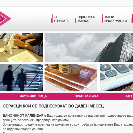
ФИЗИЧКИ ЛИЦА
ПРАВНИ ЛИЦА
МЕЃ
ОБРАСЦИ КОИ СЕ ПОДНЕСУВААТ ВО ДАДЕН МЕСЕЦ
ДАНОЧНИОТ КАЛЕНДАР
е Ваш годишен потсетник за навремено поднесување на д
даноците во законски предвидените рокови.
Во календарот даден е преглед на роковите во кои треба да ја поднесете Вашата дан
по одделни видови даноци.