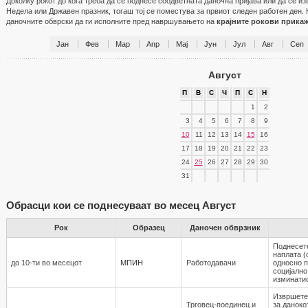
Доколку рокот до кога треба да се поднесе соодветната даночна пријава или да се и
Недела или Државен празник, тогаш тој се поместува за првиот следен работен ден. 
даночните обврски да ги исполните пред навршувањето на
крајните рокови прика
Јан
Фев
Мар
Апр
Мај
Јун
Јул
Авг
Сеп
Август
П
В
С
Ч
П
С
Н
1
2
3
4
5
6
7
8
9
10
11
12
13
14
15
16
17
18
19
20
21
22
23
24
25
26
27
28
29
30
31
Обрасци кои се поднесуваат во месец Август
Рок
Образец
Даночен обврзник
Поднесет
наплата (
до 10-ти во месецот
МПИН
Работодавaчи
односно 
социјално
изминати
Извршете
Трговец-поединец и
за даноко