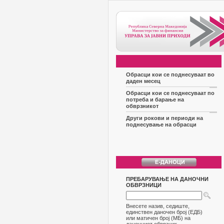
Обрасци кои се поднесуваат во
даден месец
Обрасци кои се поднесуваат по
потреба и барање на
обврзникот
Други рокови и периоди на
поднесување на обрасци
ПРЕБАРУВАЊЕ НА ДАНОЧНИ
ОБВРЗНИЦИ
Внесете назив, седиште,
единствен даночен број (ЕДБ)
или матичен број (МБ) на